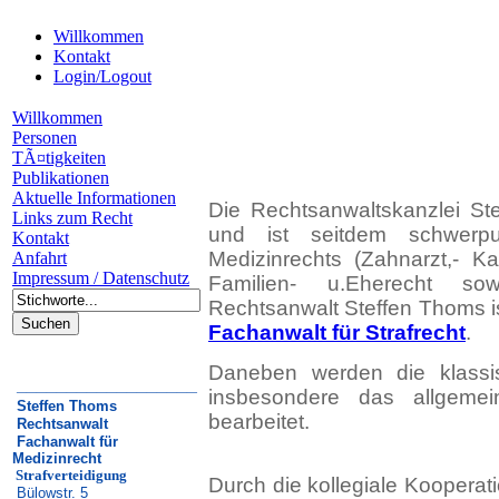
Willkommen
Kontakt
Login/Logout
Willkommen
Personen
TÃ¤tigkeiten
Publikationen
Aktuelle Informationen
Die Rechtsanwaltskanzlei S
Links zum Recht
und ist seitdem schwerp
Kontakt
Medizinrechts (Zahnarzt,- Ka
Anfahrt
Impressum / Datenschutz
Familien- u.Eherecht 
Rechtsanwalt Steffen Thoms i
Fachanwalt für Strafrecht
.
Daneben werden die klassisc
__________________
insbesondere das allgemein
Steffen Thoms
bearbeitet.
Rechtsanwalt
Fachanwalt für
Medizinrecht
Strafverteidigung
Durch die kollegiale Kooperat
Bülowstr. 5